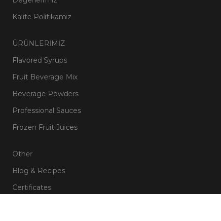
Kalite Politikamız
ÜRÜNLERİMİZ
Flavored Syrups
Fruit Beverage Mix
Beverage Powders
Professional Sauces
Frozen Fruit Juices
Other
Blog & Recipes
Certificates
Contact Us