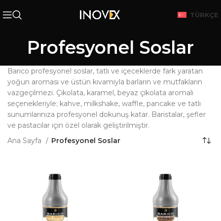
TÜRKÇE
Profesyonel Soslar
Barico profesyonel soslar, tatlı ve içeceklerde fark yaratan
yoğun aroması ve üstün kıvamıyla barların ve mutfakların
vazgeçilmezi. Çikolata, karamel, beyaz çikolata aromalı
seçenekleriyle; kahve, milkshake, waffle, pancake ve tatlı
sunumlarınıza profesyonel dokunuş katar. Baristalar, şefler
ve pastacılar için özel olarak geliştirilmiştir.
Ana Sayfa
Profesyonel Soslar