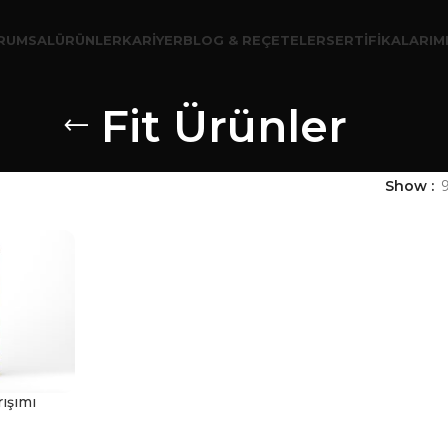
RUMSAL
ÜRÜNLER
KARIYER
BLOG & REÇETELER
SERTIFIKALARIM
Fit Ürünler
Show
ışımı