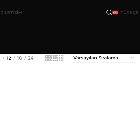
IZ
İLETIŞIM
TÜRKÇE
9
12
18
24