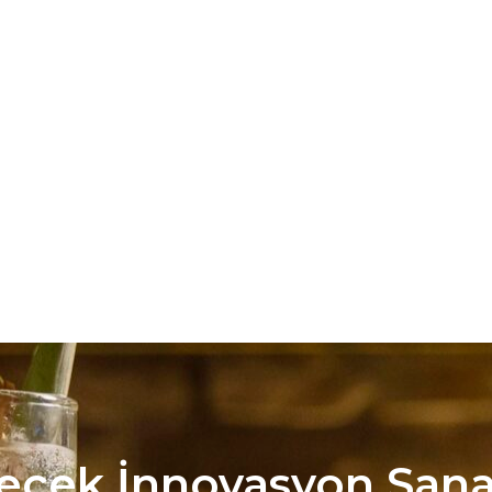
çecek İnnovasyon Sanat